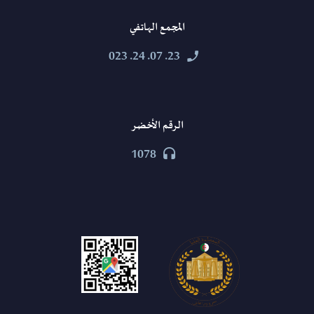
المجمع الهاتفي
23. 07. 24. 023


الرقم الأخضر
1078

