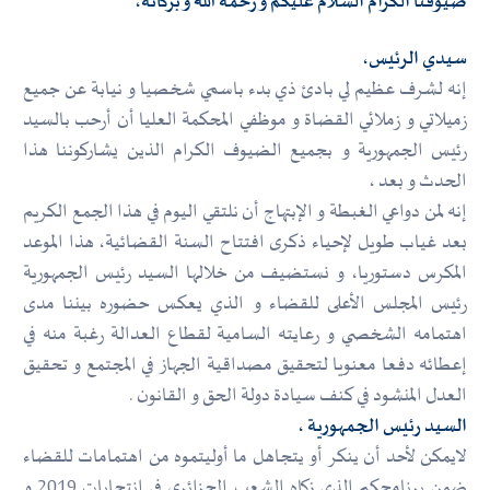
ضيوفنا الكرام السلام عليكم و رحمة الله و بركاته،
سيدي الرئيس،
إنه لشرف عظيم لي بادئ ذي بدء باسمي شخصيا و نيابة عن جميع
زميلاتي و زملائي القضاة و موظفي المحكمة العليا أن أرحب بالسيد
رئيس الجمهورية و بجميع الضيوف الكرام الذين يشاركوننا هذا
الحدث و بعد ،
إنه لمن دواعي الغبطة و الإبتهاج أن نلتقي اليوم في هذا الجمع الكريم
بعد غياب طويل لإحياء ذكرى افتتاح السنة القضائية، هذا الموعد
المكرس دستوريا، و نستضيف من خلالها السيد رئيس الجمهورية
رئيس المجلس الأعلى للقضاء و الذي يعكس حضوره بيننا مدى
اهتمامه الشخصي و رعايته السامية لقطاع العدالة رغبة منه في
إعطائه دفعا معنويا لتحقيق مصداقية الجهاز في المجتمع و تحقيق
العدل المنشود في كنف سيادة دولة الحق و القانون .
السيد رئيس الجمهورية ،
لايمكن لأحد أن ينكر أو يتجاهل ما أوليتموه من اهتمامات للقضاء
ضمن برنامجكم الذي زكاه الشعب الجزائري في انتحابات 2019 و