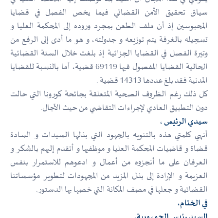
سياق تحقيق الأمن القضائي فيما يخص الفصل في قضايا
المحبوسين إذ أن ملف الطعن بمجرد وروده إلى المحكمة العليا و
تسجيله بالغرفة يتم توزيعه و جدولته، و هو ما أدى إلى الرفع من
وتيرة الفصل في القضايا الجزائية إذ بلغت خلال السنة القضائية
الحالية القضايا المفصول فيها 69119 قضية، أما بالنسبة للقضايا
المدنية فقد بلغ عددها 14313 قضية .
كل ذلك رغم الظروف الصحية المتعلقة بجائحة كورونا التي حالت
دون التطبيق العادي لإجراءات التقاضي من حيث الآجال.
سيدي الرئيس ،
أنهي كلمتي هذه بالتنويه بالجهود التي بذلها السيدات و السادة
قضاة و قاضيات المحكمة العليا و موظفيها و أتقدم إليهم بالشكر و
العرفان على ما أنجزوه من أعمال و ادعوهم للاستمرار بنفس
العزيمة و الإرادة إلى بذل المزيد من المجهودات لتطوير مؤسساتنا
القضائية و جعلها في مصف المكانة التي خصها بها الدستور.
في الختام،
السيد رئيس الجمهورية،