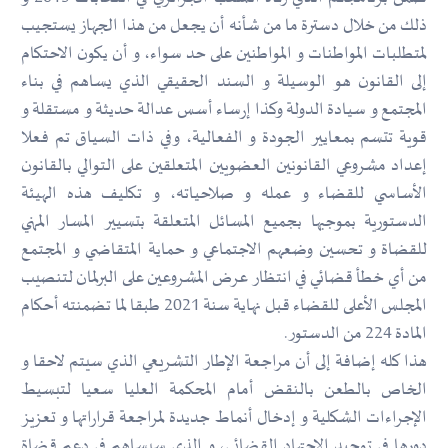
ذلك من خلال دسترة ما من شأنه أن يجعل من هذا الجهاز يستجيب
لمتطلبات المواطنات و المواطنين على حد سواء، و أن يكون الاحتكام
إلى القانون هو الوسيلة و السند الحقيقي الذي يساهم في بناء
المجتمع و سيادة الدولة وكذا إرساء أسس عدالة حديثة و مستقلة و
قوية تتسم بمعايير الجودة و الفعالية، وفي ذات السياق تم فعلا
إعداد مشروعي القانونين العضويين المتعلقين على التوالي بالقانون
الأساسي للقضاء و عمله و صلاحياته، و تكليف هذه الهيئة
الدستورية بموجبها بجميع المسائل المتعلقة بتسيير المسار المهني
للقضاة و تحسين وضعهم الاجتماعي و حماية المتقاضي و المجتمع
من أي خطأ قضائي في انتظار عرض المشروعين على البرلمان لتنصيب
المجلس الأعلى للقضاء قبل نهاية سنة 2021 طبقا لما تضمنته أحكام
المادة 224 من الدستور.
هذا كله إضافة إلى أن مراجعة الإطار التشريعي الذي سيتم لاحقا و
الخاص بالطعن بالنقض أمام المحكمة العليا سعيا لتبسيط
الإجراءات الشكلية و إدخال أنماط جديدة لمراجعة قراراتها و تعزيز
دورها في توحيد الاجتهاد القضائي، و الذي سيساهم في دعم قضاة