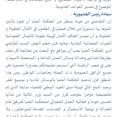
الموضوع في تفسير القواعد القانونية.
سيادة رئيس الجمهورية ،
إن المتقاضي من جهتـه ينتظر من المحكمة العليا أن تقوم بالدور
المنوط بها دستوريا من خلال فصلها في الطعون في الآجال المعقولة و
المعلومة و أن تصدر الحكم الأمثل كهيئة مقومة للأعمال القضائية
للجهات القضائية العادية، وعليه فإن حجم العمل المسند للقاضي
لدى المحكمة العليا يجب أن يتوافق مع البحث عن معالجة كل ملف
بطريقة تتماشى وحداثة وسائل العمل المتاحة و المستعملة لاسيما و
نحن في عصر الرقمنة التي أسديتم تعليماتكم بضرورة تعميمها على
جميع المرافق العمومية ذات الصلة بحاجيات المواطن، ومن هذا
المنظور فإن تدعيم المحكمة العليا بالوسائل المادية و توسيع المقر
برصد المبلغ المالي لتهيئة مبنى المعهد الوطني للقضاء سابقا الذي تم
تخصيصه مؤخرا بموجب قرار من السيد وزير المالية من شأنها
تحسين جودة و فعالية العمل القضائي للمحكمة العليا كمرفق عام
للعدالة و نوعية الاستقبال و الخدمات المقدمة للمواطنين ، ولا
يفوتني في هذا المجال أن أشيد بما توصلت إليه المحكمة العليا في