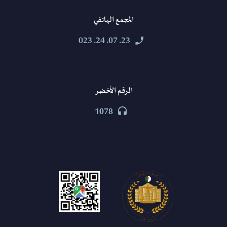
المجمع الهاتفي
23. 07. 24. 023


الرقم الأخضر
1078

