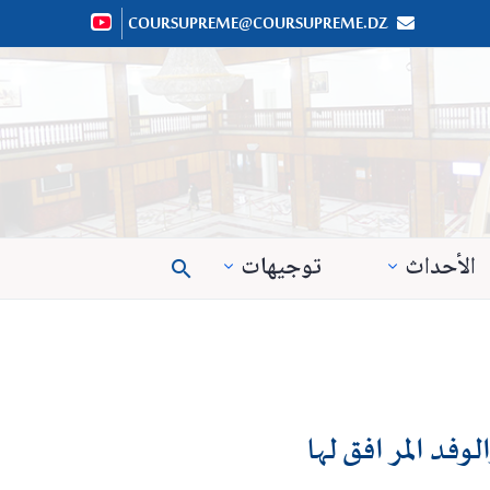
COURSUPREME@COURSUPREME.DZ


الأحداث
توجيهات

لوفد المرافق لها