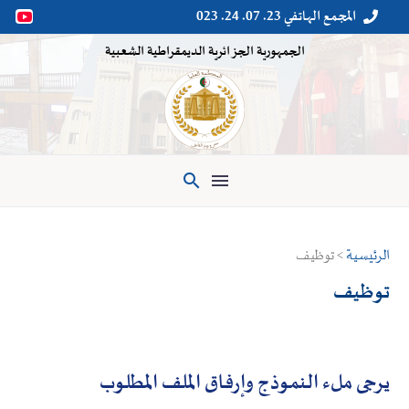
المجمع الهاتفي 23. 07. 24. 023


الجمهورية الجزائرية الديمقراطية الشعبية

الرئيسية
> توظيف
توظيف
يرجى ملء النموذج وإرفاق الملف المطلوب