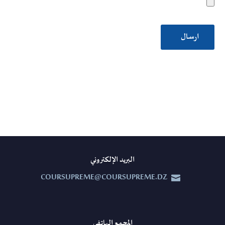
البريد الإلكتروني
COURSUPREME@COURSUPREME.DZ


المجمع الهاتفي