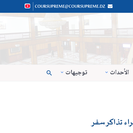
COURSUPREME@COURSUPREME.DZ


الأحداث
توجيهات
