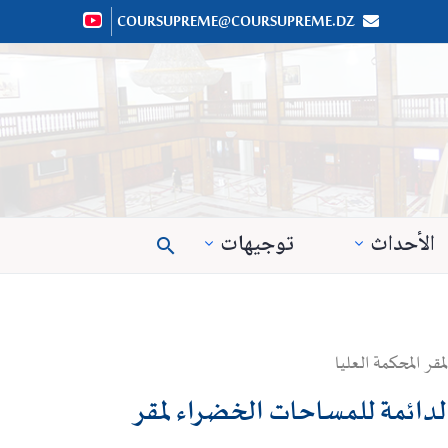
COURSUPREME@COURSUPREME.DZ


الأحداث
توجيهات

قصد إنجاز خدمات الصيانة الدائمة للمساحات الخضراء لمقر