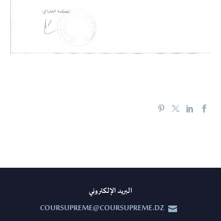
البريد الإلكتروني
COURSUPREME@COURSUPREME.DZ

