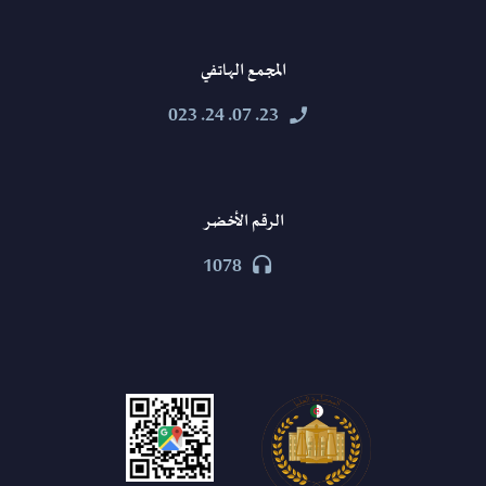
المجمع الهاتفي
23. 07. 24. 023


الرقم الأخضر
1078

