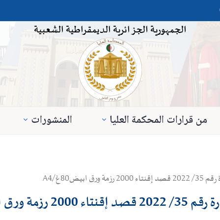
الجمهورية الجزائرية الديمقراطية الشعبية
من قرارات المحكمة العليا
المنشورات
بيض80غ/َA4
ق ابيض80غ/َA4