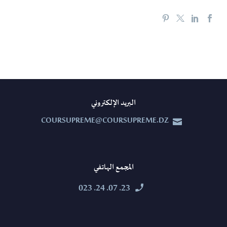
البريد الإلكتروني
COURSUPREME@COURSUPREME.DZ


المجمع الهاتفي
23. 07. 24. 023

