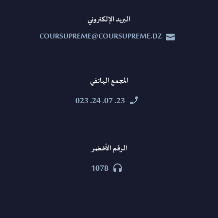
البريد الإلكتروني
COURSUPREME@COURSUPREME.DZ


المجمع الهاتفي
23. 07. 24. 023


الرقم الأخضر
1078

