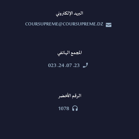
البريد الإلكتروني
COURSUPREME@COURSUPREME.DZ


المجمع الهاتفي
23. 07. 24. 023


الرقم الأخضر
1078

